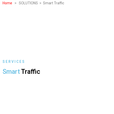
Home
> SOLUTIONS > Smart Traffic
S E R V I C E S
Smart
Traffic