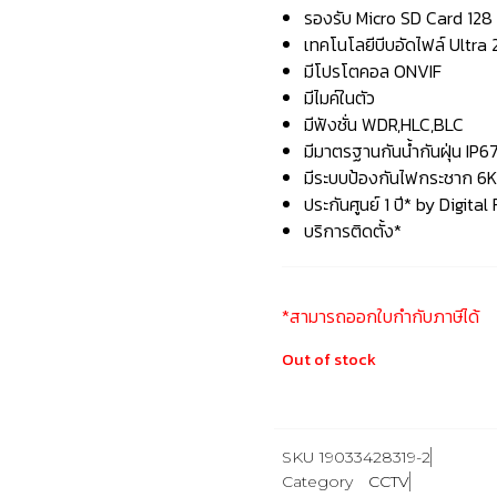
รองรับ Micro SD Card 128
เทคโนโลยีบีบอัดไฟล์ Ultra
มีโปรโตคอล ONVIF
มีไมค์ในตัว
มีฟังชั่น WDR,HLC,BLC
มีมาตรฐานกันน้ำกันฝุ่น IP6
มีระบบป้องกันไฟกระชาก 6
ประกันศูนย์ 1 ปี* by Digital
บริการติดตั้ง*
*สามารถออกใบกำกับภาษีได้
Out of stock
SKU
19033428319-2
Category
CCTV