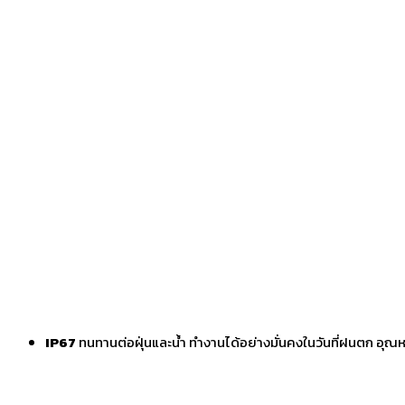
IP67
ทนทานต่อฝุ่นและน้ำ ทำงานได้อย่างมั่นคงในวันที่ฝนตก อุณห