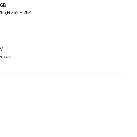
 GB
 265,H.265,H.264
7
KV
 Focus