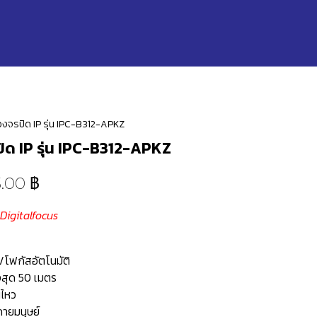
งจรปิด IP รุ่น IPC-B312-APKZ
ิด IP รุ่น IPC-B312-APKZ
3.00
฿
@Digitalfocus
ร/โฟกัสอัตโนมัติ
งสุด 50 เมตร
นไหว
กายมนุษย์