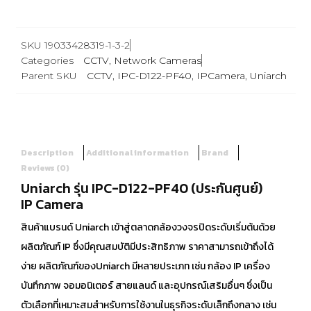
SKU
19033428319-1-3-2
Categories
CCTV
,
Network Cameras
Parent SKU
CCTV
,
IPC-D122-PF40
,
IPCamera
,
Uniarch
Description
Additional information
Brand
Reviews (0)
Uniarch รุ่น IPC-D122-PF40 (ประกันศูนย์)
IP Camera
สินค้าแบรนด์ Uniarch เข้าสู่ตลาดกล้องวงจรปิดระดับเริ่มต้นด้วย
ผลิตภัณฑ์ IP ซึ่งมีคุณสมบัติมีประสิทธิภาพ ราคาสามารถเข้าถึงได้
ง่าย ผลิตภัณฑ์ของUniarch มีหลายประเภท เช่น กล้อง IP เครื่อง
บันทึกภาพ จอมอนิเตอร์ สายแลนด์ และอุปกรณ์เสริมอื่นๆ ซึ่งเป็น
ตัวเลือกที่เหมาะสมสำหรับการใช้งานในธุรกิจระดับเล็กถึงกลาง เช่น