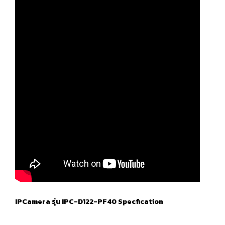
IPCamera รุ่น IPC-D122-PF40 Specfication