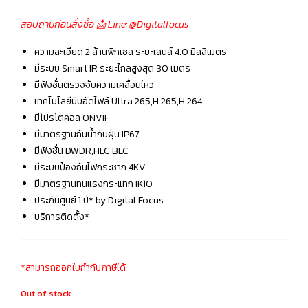
สอบถามก่อนสั่งซื้อ 📩 Line: @Digitalfocus
ความละเอียด 2 ล้านพิกเซล ระยะเลนส์ 4.0 มิลลิเมตร
มีระบบ Smart IR ระยะไกลสูงสุด 30 เมตร
มีฟังชั่นตรวจจับความเคลื่อนไหว
เทคโนโลยีบีบอัดไฟล์ Ultra 265,H.265,H.264
มีโปรโตคอล ONVIF
มีมาตรฐานกันน้ำกันฝุ่น IP67
มีฟังชั่น DWDR,HLC,BLC
มีระบบป้องกันไฟกระชาก 4KV
มีมาตรฐานทนแรงกระแทก IK10
ประกันศูนย์ 1 ปี* by Digital Focus
บริการติดตั้ง*
*สามารถออกใบกำกับภาษีได้
Out of stock